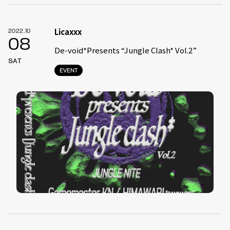
Licaxxx
2022.10
08
De-void*Presents “Jungle Clash* Vol.2”
SAT
EVENT