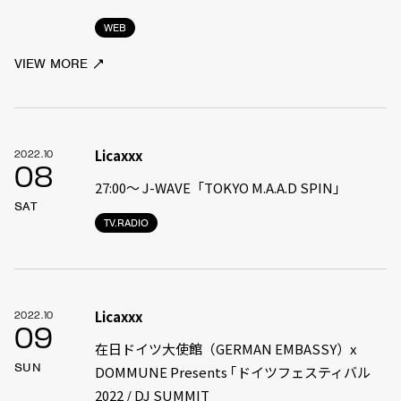
WEB
VIEW MORE
Licaxxx
2022.10
08
27:00〜 J-WAVE「TOKYO M.A.A.D SPIN」
SAT
TV.RADIO
Licaxxx
2022.10
09
在日ドイツ大使館（GERMAN EMBASSY）x
SUN
DOMMUNE Presents ｢ドイツフェスティバル
2022 / DJ SUMMIT