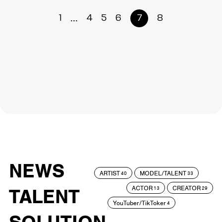
...
1
4
5
6
7
8
NEWS
ARTIST
MODEL/TALENT
40
33
ACTOR
CREATOR
TALENT
13
29
YouTuber/TikToker
4