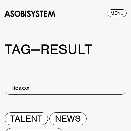
MENU
TAG—RESULT
licaxxx
TALENT
NEWS