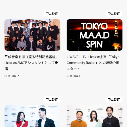
TALENT
TALENT
平成音楽を振り返る特別記念番組、
J-WAVEにて、Licaxxx主宰「Tokyo
LicaxxxがMCアシスタントとして出
Community Radio」との連動企画
演
スタート
2019.04.17
2019.04.16
TALENT
TALENT