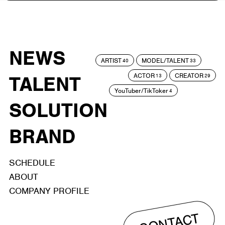
NEWS
ARTIST
MODEL/TALENT
40
33
ACTOR
CREATOR
TALENT
13
29
YouTuber/TikToker
4
SOLUTION
BRAND
SCHEDULE
ABOUT
COMPANY PROFILE
CONTACT