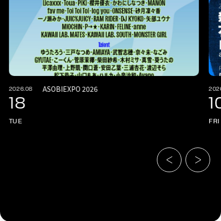
ASOBIEXPO 2026
2026.08
202
18
1
TUE
FRI