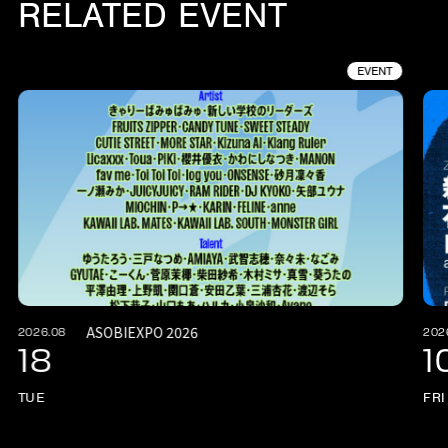
RELATED EVENT
EVENT
ASOBIEXPO 2026
2026.08
202
18
1
TUE
FRI