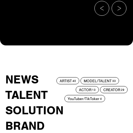
NEWS
ARTIST
MODEL/TALENT
40
33
ACTOR
CREATOR
TALENT
13
29
YouTuber/TikToker
4
SOLUTION
BRAND