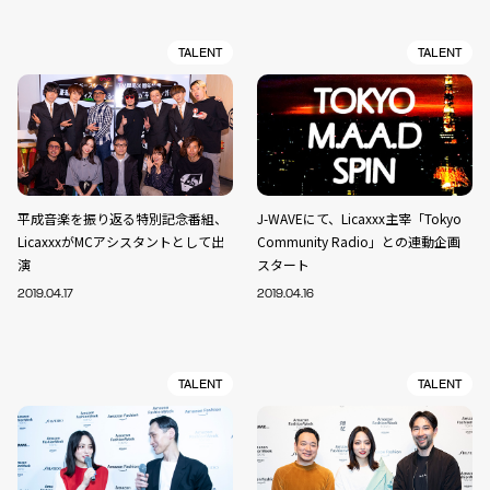
TALENT
TALENT
平成音楽を振り返る特別記念番組、
J-WAVEにて、Licaxxx主宰「Tokyo
LicaxxxがMCアシスタントとして出
Community Radio」との連動企画
演
スタート
2019.04.17
2019.04.16
TALENT
TALENT