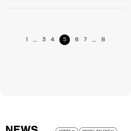
...
...
1
3
4
5
6
7
8
NEWS