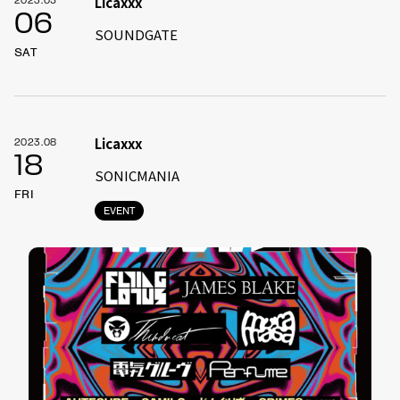
Licaxxx
2023.05
06
SOUNDGATE
SAT
Licaxxx
2023.08
18
SONICMANIA
FRI
EVENT