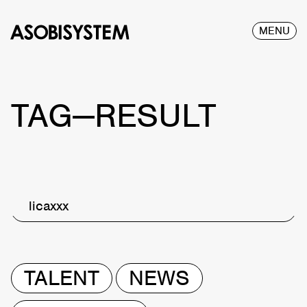
MENU
TAG—RESULT
licaxxx
TALENT
NEWS