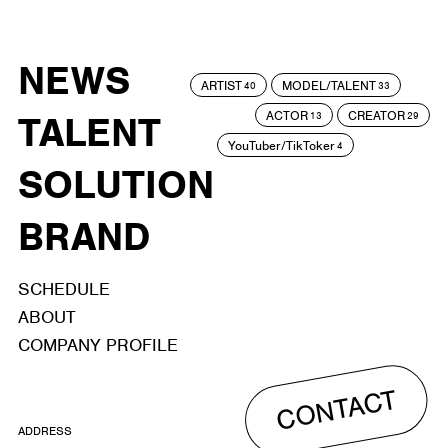
NEWS
ARTIST
MODEL/TALENT
40
33
ACTOR
CREATOR
TALENT
13
29
YouTuber/TikToker
4
SOLUTION
BRAND
SCHEDULE
ABOUT
COMPANY PROFILE
CONTACT
ADDRESS