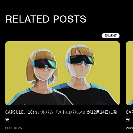
RELATED POSTS
TALENT
CAPSULE、16thアルバム『メトロパルス』が12月14日に発
CA
売
売
2022.10.25
2022