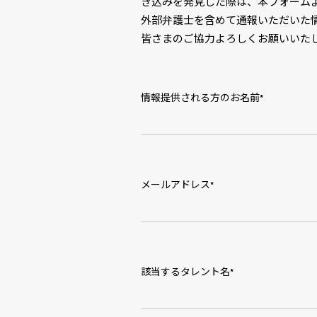
ignore
き込みを発見した際は、本フォーム
this
外部弁護士を含めて通報いただいた
field
皆さまのご協力よろしくお願いいた
情報提供される方のお名前
*
メールアドレス
*
該当するタレント名
*