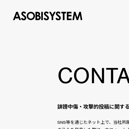
CONT
If
誹謗中傷・攻撃的投稿に関す
you
are
a
SNS等を通じたネット上で、当社所
human,