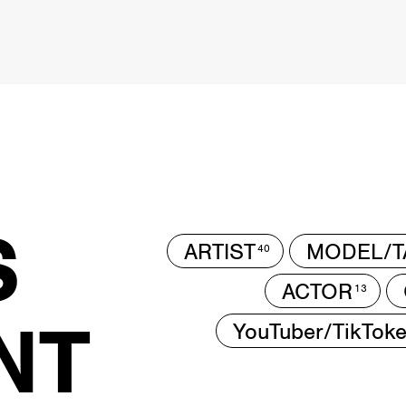
S
ARTIST
MODEL/T
40
ACTOR
13
NT
YouTuber/TikToke