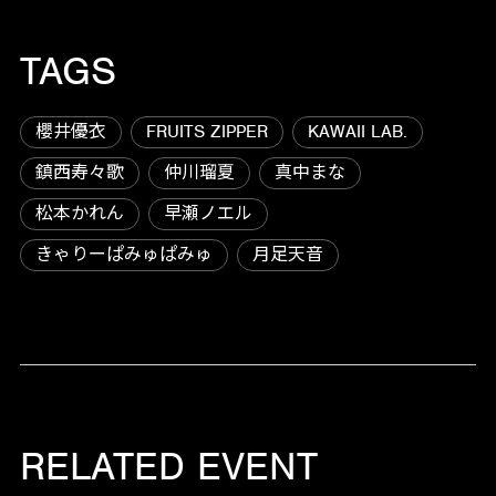
TAGS
櫻井優衣
FRUITS ZIPPER
KAWAII LAB.
鎮西寿々歌
仲川瑠夏
真中まな
松本かれん
早瀬ノエル
きゃりーぱみゅぱみゅ
月足天音
RELATED EVENT