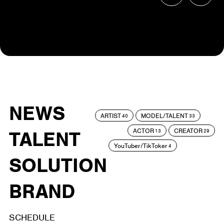
NEWS
ARTIST
MODEL/TALENT
40
33
ACTOR
CREATOR
TALENT
13
29
YouTuber/TikToker
4
SOLUTION
BRAND
SCHEDULE