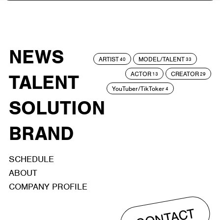
NEWS
ARTIST
MODEL/TALENT
40
33
ACTOR
CREATOR
TALENT
13
29
YouTuber/TikToker
4
SOLUTION
BRAND
SCHEDULE
ABOUT
COMPANY PROFILE
CONTACT