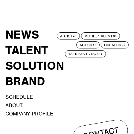
NEWS
ARTIST
MODEL/TALENT
40
33
ACTOR
CREATOR
TALENT
13
29
YouTuber/TikToker
4
SOLUTION
BRAND
SCHEDULE
ABOUT
COMPANY PROFILE
CONTACT