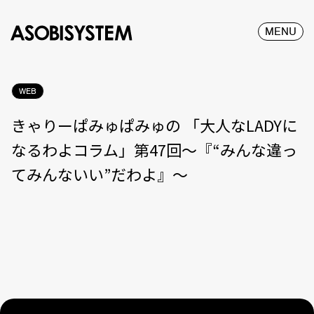
MENU
WEB
きゃりーぱみゅぱみゅの 「大人なLADYに
なるわよコラム」第47回〜『“みんな違っ
てみんないい”だわよ』〜