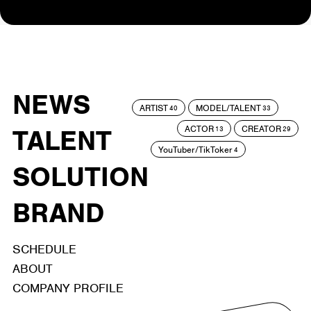
NEWS
ARTIST
MODEL/TALENT
40
33
ACTOR
CREATOR
TALENT
13
29
YouTuber/TikToker
4
SOLUTION
BRAND
SCHEDULE
ABOUT
COMPANY PROFILE