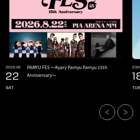
PAMYU FES 〜Kyary Pamyu Pamyu 15th
2026.08
202
22
1
Anniversary〜
SAT
TU