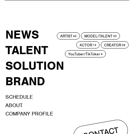
NEWS
ARTIST
MODEL/TALENT
40
33
ACTOR
CREATOR
TALENT
13
29
YouTuber/TikToker
4
SOLUTION
BRAND
SCHEDULE
ABOUT
COMPANY PROFILE
CONTACT