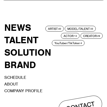
NEWS
ARTIST
MODEL/TALENT
40
33
ACTOR
CREATOR
TALENT
13
29
YouTuber/TikToker
4
SOLUTION
BRAND
SCHEDULE
ABOUT
COMPANY PROFILE
CONTACT