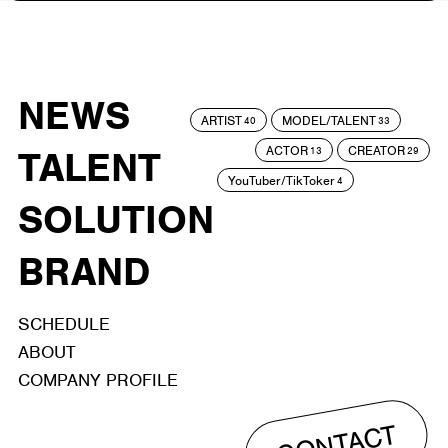
NEWS
ARTIST
MODEL/TALENT
40
33
ACTOR
CREATOR
TALENT
13
29
YouTuber/TikToker
4
SOLUTION
BRAND
SCHEDULE
ABOUT
COMPANY PROFILE
CONTACT