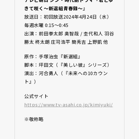
きて咲く～新選組青春録～』
放送日：初回放送2024年4月24日（水）
毎週水曜 0:15〜0:45
出演：前田拳太郎 奥智哉 / 杢代和人 羽谷
勝太 柊太朗 庄司浩平 簡秀吉 上野凱 他
原作：手塚治虫『新選組』
脚本：坪田文（『美しい彼』シリーズ）
演出：河合勇人（『未来への10カウン
ト』）
公式サイト
https://www.tv-asahi.co.jp/kimiyuki/
※敬称略