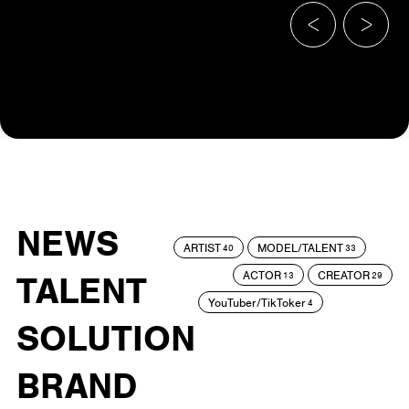
NEWS
ARTIST
MODEL/TALENT
40
33
ACTOR
CREATOR
TALENT
13
29
YouTuber/TikToker
4
SOLUTION
BRAND