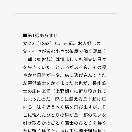
■第1話あらすじ
文久3（1863）年、京都――。お人好しの
父・七也が営む小さな茶屋で働く深草丘
十郎（奥智哉）は慎ましくも誠実に日々
を生きていた。ところがある夜、その穏
やかな日常が一変。店に逃げ込んできた
左幕派藩士をかくまった七也が、長州藩
士の庄内玄悟（上野凱）に斬り殺されて
しまったのだ。怒りに震える丘十郎は庄
内ら一味を追うべく店を飛び出すが、そ
こに現れたひとりの男が丘十郎の思いを
引き取るかのごとく藩士のひとりを鮮や
かに斬り捨てた。彼は壬生浪士組局長・