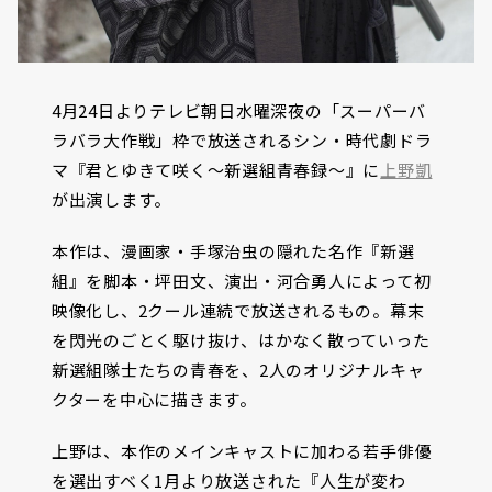
4月24日よりテレビ朝日水曜深夜の「スーパーバ
ラバラ大作戦」枠で放送されるシン・時代劇ドラ
マ『君とゆきて咲く～新選組青春録～』に
上野凱
が出演します。
本作は、漫画家・手塚治虫の隠れた名作『新選
組』を脚本・坪田文、演出・河合勇人によって初
映像化し、2クール連続で放送されるもの。幕末
を閃光のごとく駆け抜け、はかなく散っていった
新選組隊士たちの青春を、2人のオリジナルキャ
クターを中心に描きます。
上野は、本作のメインキャストに加わる若手俳優
を選出すべく1月より放送された『人生が変わ