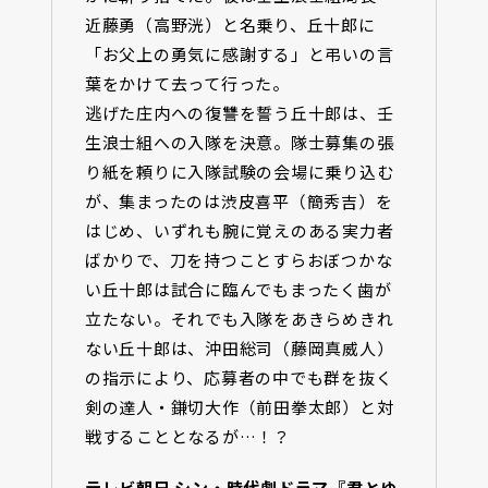
近藤勇（高野洸）と名乗り、丘十郎に
「お父上の勇気に感謝する」と弔いの言
葉をかけて去って行った。
逃げた庄内への復讐を誓う丘十郎は、壬
生浪士組への入隊を決意。隊士募集の張
り紙を頼りに入隊試験の会場に乗り込む
が、集まったのは渋皮喜平（簡秀吉）を
はじめ、いずれも腕に覚えのある実力者
ばかりで、刀を持つことすらおぼつかな
い丘十郎は試合に臨んでもまったく歯が
立たない。それでも入隊をあきらめきれ
ない丘十郎は、沖田総司（藤岡真威人）
の指示により、応募者の中でも群を抜く
剣の達人・鎌切大作（前田拳太郎）と対
戦することとなるが…！？
テレビ朝日 シン・時代劇ドラマ『君とゆ