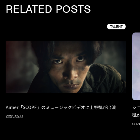
RELATED POSTS
TALENT
Aimer「SCOPE」のミュージックビデオに上野凱が出演
ショ
凱
2025.02.13
2024