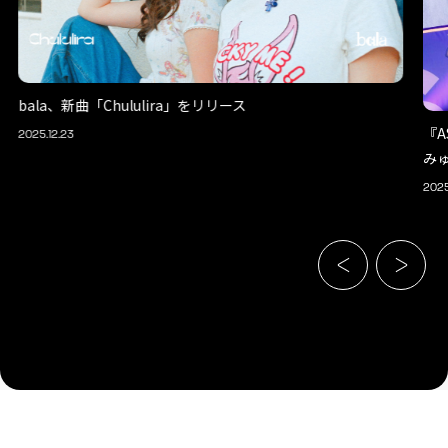
bala、新曲「Chululira」をリリース
『A
2025.12.23
み
2025