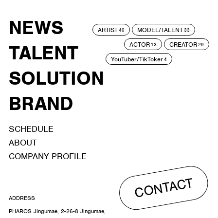
NEWS
ARTIST
MODEL/TALENT
40
33
ACTOR
CREATOR
TALENT
13
29
YouTuber/TikToker
4
SOLUTION
BRAND
SCHEDULE
ABOUT
COMPANY PROFILE
CONTACT
ADDRESS
PHAROS Jingumae, 2-26-8 Jingumae,