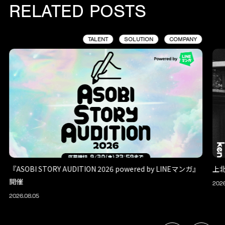
RELATED POSTS
TALENT
SOLUTION
COMPANY
『ASOBI STORY AUDITION 2026 powered by LINEマンガ』
上
開催
2026
2026.08.05