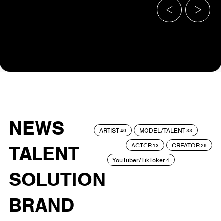
NEWS
ARTIST
MODEL/TALENT
40
33
ACTOR
CREATOR
TALENT
13
29
YouTuber/TikToker
4
SOLUTION
BRAND