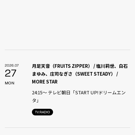
月足天音（FRUITS ZIPPER） / 塩川莉世、白石
2026.07
27
まゆみ、庄司なぎさ（SWEET STEADY） /
MORE STAR
MON
24:15〜 テレビ朝日「START UP!ドリームエン
タ」
TV.RADIO