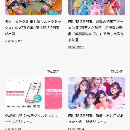
明治「果汁グミ 推し味フルーツミッ
FRUITS ZIPPER、念願の初東京ドー
クス」のWEB CMにFRUITS ZIPPER
ム公演で5万人が熱狂 初披露の新
が出演
曲「成長期なので。」で示した次な
る決意
2026.02.27
2026.02.15
TALENT
TALENT
KAWAII LAB.公式デジタルトレカサ
FRUITS ZIPPER、新曲「君と目があ
ービスがリリース
ったとき」配信リリース
2026.02.10
2026.01.24