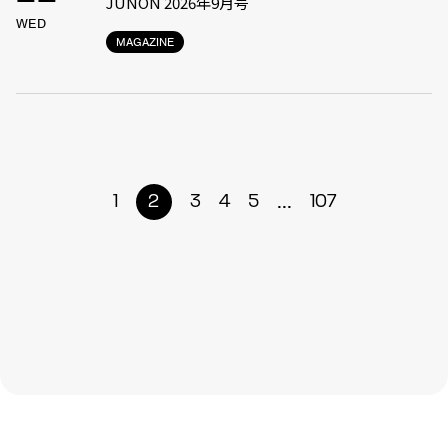
JUNON 2026年9月号
WED
MAGAZINE
...
1
2
3
4
5
107