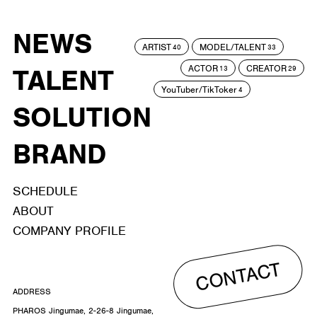
NEWS
ARTIST
MODEL/TALENT
40
33
ACTOR
CREATOR
TALENT
13
29
YouTuber/TikToker
4
SOLUTION
BRAND
SCHEDULE
ABOUT
COMPANY PROFILE
CONTACT
ADDRESS
PHAROS Jingumae, 2-26-8 Jingumae,