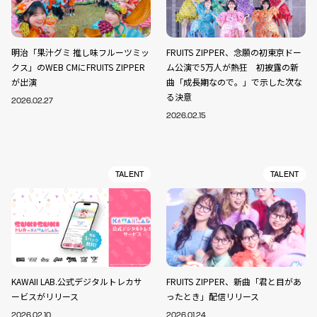
明治「果汁グミ 推し味フルーツミッ
FRUITS ZIPPER、念願の初東京ドー
クス」のWEB CMにFRUITS ZIPPER
ム公演で5万人が熱狂 初披露の新
が出演
曲「成長期なので。」で示した次な
る決意
2026.02.27
2026.02.15
TALENT
TALENT
KAWAII LAB.公式デジタルトレカサ
FRUITS ZIPPER、新曲「君と目があ
ービスがリリース
ったとき」配信リリース
2026.02.10
2026.01.24