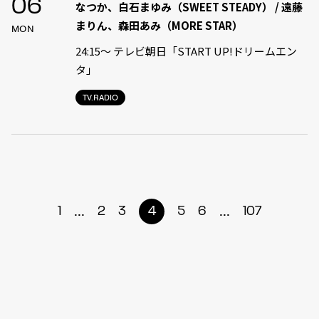
06
なつか、白石まゆみ（SWEET STEADY） / 遠藤
まりん、森田あみ（MORE STAR）
MON
24:15〜 テレビ朝日「START UP!ドリームエン
タ」
TV.RADIO
...
...
1
2
3
4
5
6
107