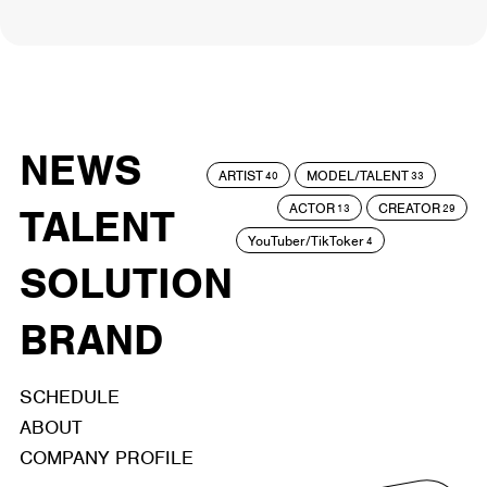
NEWS
ARTIST
MODEL/TALENT
40
33
ACTOR
CREATOR
TALENT
13
29
YouTuber/TikToker
4
SOLUTION
BRAND
SCHEDULE
ABOUT
COMPANY PROFILE