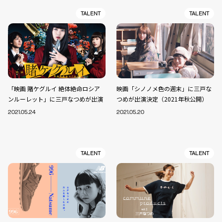
TALENT
TALENT
「映画 賭ケグルイ 絶体絶命ロシア
映画「シノノメ色の週末」に三戸な
ンルーレット」に三戸なつめが出演
つめが出演決定（2021年秋公開）
2021.05.24
2021.05.20
TALENT
TALENT