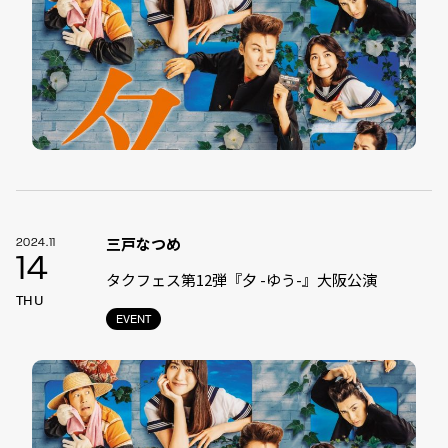
三戸なつめ
2024.11
14
タクフェス第12弾『夕 -ゆう-』大阪公演
THU
EVENT