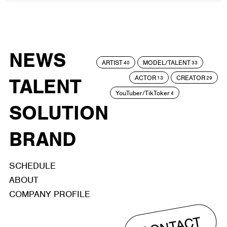
NEWS
ARTIST
MODEL/TALENT
40
33
ACTOR
CREATOR
TALENT
13
29
YouTuber/TikToker
4
SOLUTION
BRAND
SCHEDULE
ABOUT
COMPANY PROFILE