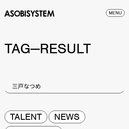
MENU
TAG—RESULT
三戸なつめ
TALENT
NEWS