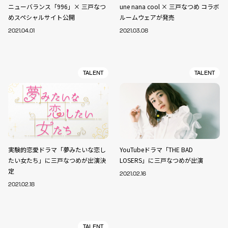
ニューバランス「996」× 三戸なつ
une nana cool × 三戸なつめ コラボ
めスペシャルサイト公開
ルームウェアが発売
2021.04.01
2021.03.08
TALENT
TALENT
実験的恋愛ドラマ「夢みたいな恋し
YouTubeドラマ「THE BAD
たい女たち」に三戸なつめが出演決
LOSERS」に三戸なつめが出演
定
2021.02.16
2021.02.18
TALENT