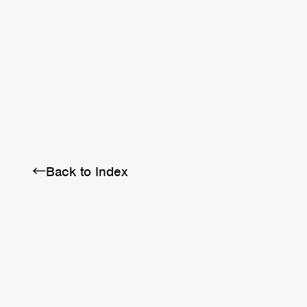
BRA
SCHEDULE
ABOUT
←Back to Index
Twitter
Instagram
Facebook
YouTube
Discord
Note
LINE