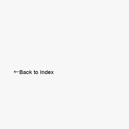
BRA
SCHEDULE
ABOUT
←Back to Index
Twitter
Instagram
Facebook
YouTube
Discord
Note
LINE