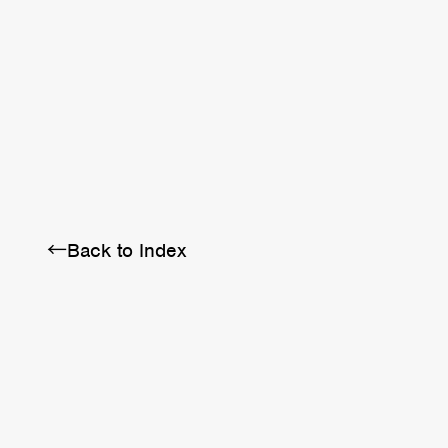
BRA
SCHEDULE
ABOUT
←Back to Index
Twitter
Instagram
Facebook
YouTube
Discord
Note
LINE