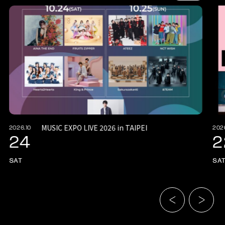
MUSIC EXPO LIVE 2026 in TAIPEI
2026.10
202
24
2
SAT
SA