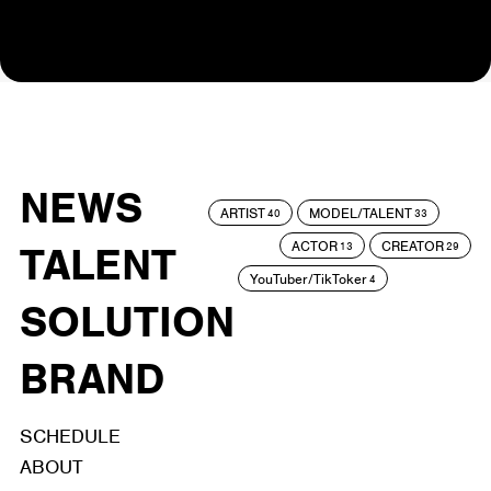
NEWS
ARTIST
MODEL/TALENT
40
33
ACTOR
CREATOR
TALENT
13
29
YouTuber/TikToker
4
SOLUTION
BRAND
SCHEDULE
ABOUT