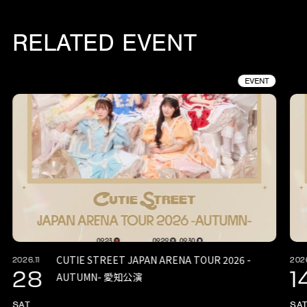
RELATED EVENT
EVENT
CUTIE STREET JAPAN ARENA TOUR 2026 -
2026.11
2026
28
1
AUTUMN- 愛知公演
SAT
SA