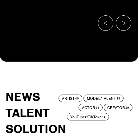
NEWS
ARTIST
MODEL/TALENT
40
33
ACTOR
CREATOR
TALENT
13
29
YouTuber/TikToker
4
SOLUTION