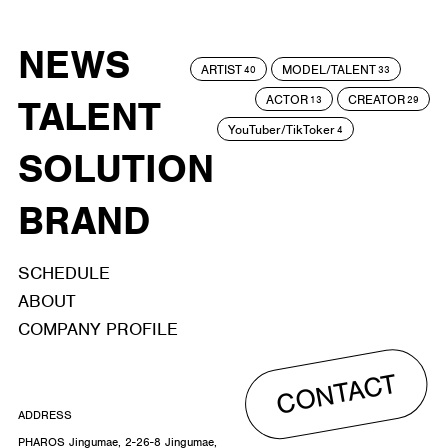
NEWS
ARTIST
MODEL/TALENT
40
33
ACTOR
CREATOR
TALENT
13
29
YouTuber/TikToker
4
SOLUTION
BRAND
SCHEDULE
ABOUT
COMPANY PROFILE
CONTACT
ADDRESS
PHAROS Jingumae, 2-26-8 Jingumae,