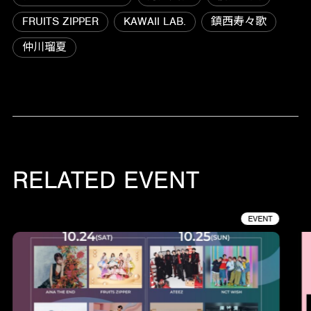
FRUITS ZIPPER
KAWAII LAB.
鎮西寿々歌
仲川瑠夏
RELATED EVENT
EVENT