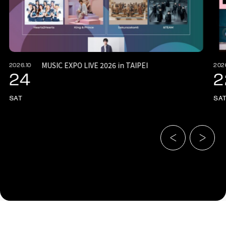
MUSIC EXPO LIVE 2026 in TAIPEI
2026.10
202
24
2
SAT
SA