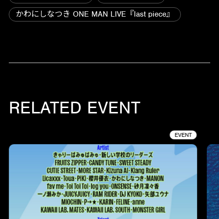
かわにしなつき ONE MAN LIVE『last piece』
RELATED EVENT
EVENT