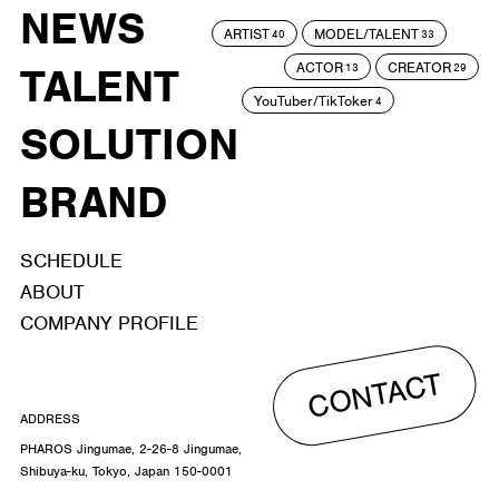
NEWS
ARTIST
MODEL/TALENT
40
33
ACTOR
CREATOR
TALENT
13
29
YouTuber/TikToker
4
SOLUTION
BRAND
SCHEDULE
ABOUT
COMPANY PROFILE
CONTACT
ADDRESS
PHAROS Jingumae, 2-26-8 Jingumae,
Shibuya-ku, Tokyo, Japan 150-0001