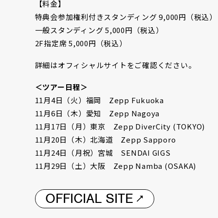
【料金】
特典会参加権利付きスタンディング 9,000円（税込）
一般スタンディング 5,000円（税込）
2F指定席 5,000円（税込）
詳細はオフィシャルサイトをご確認ください。
＜ツアー日程＞
11
月
4
日（火）福岡
Zepp Fukuoka
11
月
6
日（木）愛知
Zepp Nagoya
11
月
17
日（月）東京
Zepp DiverCity (TOKYO)
11
月
20
日（木）北海道
Zepp Sapporo
11
月
24
日（月祝）宮城
SENDAI GIGS
11
月
29
日（土）大阪
Zepp Namba (OSAKA)
OFFICIAL SITE