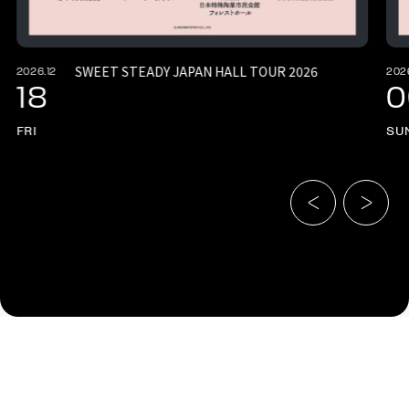
SWEET STEADY JAPAN HALL TOUR 2026
2026.12
202
18
0
FRI
SU