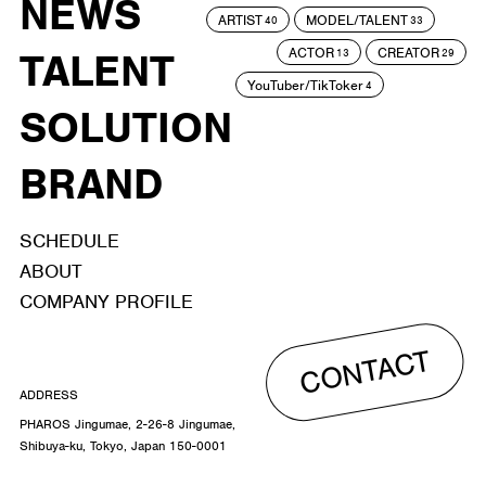
NEWS
ARTIST
MODEL/TALENT
40
33
ACTOR
CREATOR
TALENT
13
29
YouTuber/TikToker
4
SOLUTION
BRAND
SCHEDULE
ABOUT
COMPANY PROFILE
CONTACT
ADDRESS
PHAROS Jingumae, 2-26-8 Jingumae,
Shibuya-ku, Tokyo, Japan 150-0001