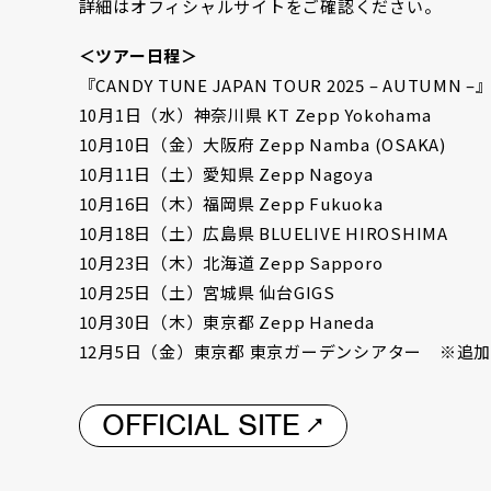
詳細はオフィシャルサイトをご確認ください。
＜ツアー
日程
＞
『
CANDY TUNE JAPAN TOUR 2025 – AUTUMN –
10
月
1
日（水）神奈川県
KT Zepp Yokohama
10
月
10
日（金）大阪府
Zepp Namba (OSAKA)
10
月
11
日（土）愛知県
Zepp Nagoya
10
月
16
日（木）福岡県
Zepp Fukuoka
10
月
18
日（土）広島県
BLUELIVE HIROSHIMA
10
月
23
日（木）北海道
Zepp Sapporo
10
月
25
日（土）宮城県
仙台
GIGS
10
月
30
日（木）東京都
Zepp Haneda
12
月
5
日（金）東京都
東京ガーデンシアター ※追
OFFICIAL SITE