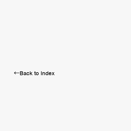
BRA
SCHEDULE
ABOUT
←Back to Index
Twitter
Instagram
Facebook
YouTube
Discord
Note
LINE