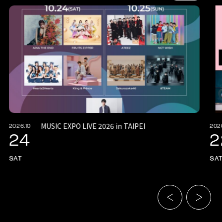
MUSIC EXPO LIVE 2026 in TAIPEI
2026.10
202
24
2
SAT
SA