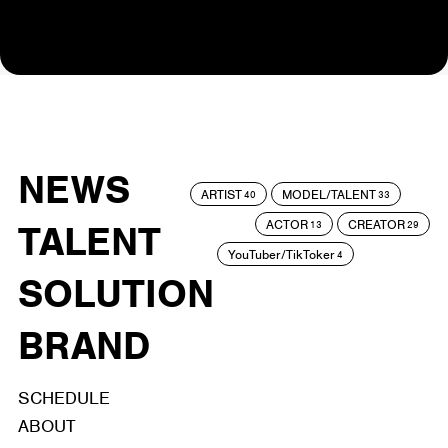
NEWS
ARTIST
MODEL/TALENT
40
33
ACTOR
CREATOR
TALENT
13
29
YouTuber/TikToker
4
SOLUTION
BRAND
SCHEDULE
ABOUT