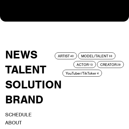
NEWS
ARTIST
MODEL/TALENT
40
33
ACTOR
CREATOR
TALENT
13
29
YouTuber/TikToker
4
SOLUTION
BRAND
SCHEDULE
ABOUT