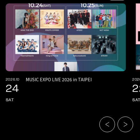
MUSIC EXPO LIVE 2026 in TAIPEI
2026.10
202
24
2
SAT
SA