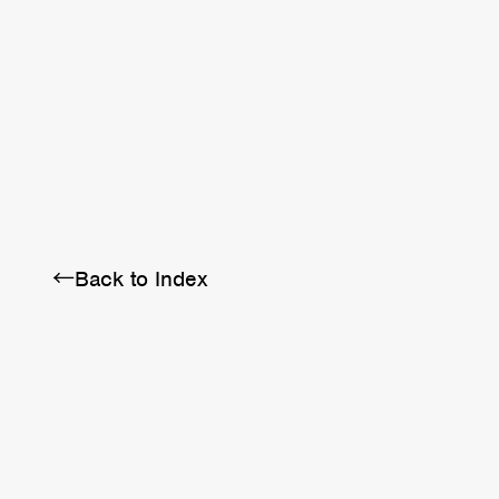
BRA
SCHEDULE
ABOUT
←Back to Index
Twitter
Instagram
Facebook
YouTube
Discord
Note
LINE