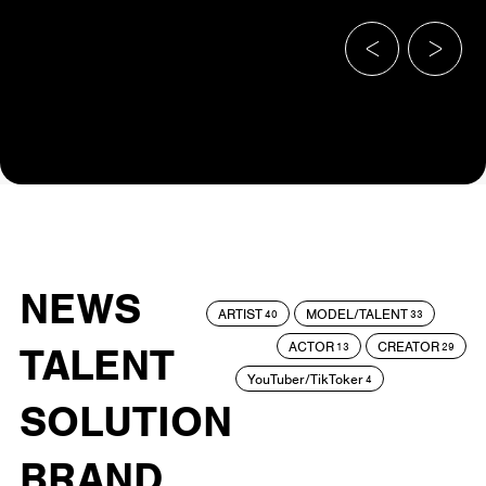
NEWS
ARTIST
MODEL/TALENT
40
33
ACTOR
CREATOR
TALENT
13
29
YouTuber/TikToker
4
SOLUTION
BRAND