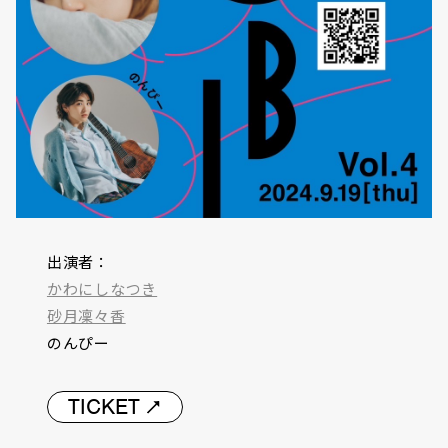
出演者：
かわにしなつき
砂月凜々香
のんぴー
TICKET