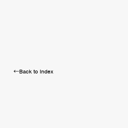
BRA
SCHEDULE
ABOUT
←Back to Index
Twitter
Instagram
Facebook
YouTube
Discord
Note
LINE