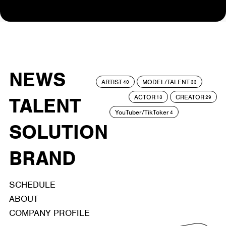
NEWS
ARTIST
MODEL/TALENT
40
33
ACTOR
CREATOR
TALENT
13
29
YouTuber/TikToker
4
SOLUTION
BRAND
SCHEDULE
ABOUT
COMPANY PROFILE