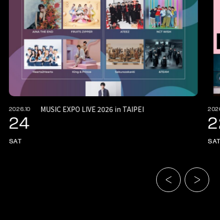
MUSIC EXPO LIVE 2026 in TAIPEI
2026.10
202
24
2
SAT
SA