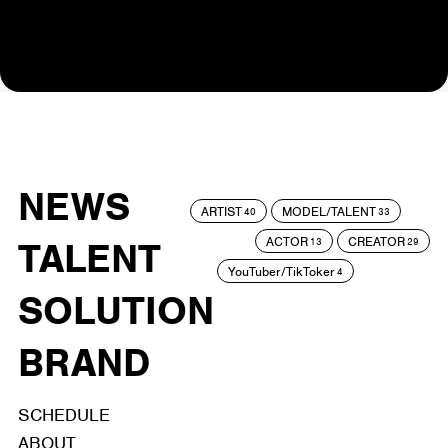
NEWS
ARTIST
MODEL/TALENT
40
33
ACTOR
CREATOR
TALENT
13
29
YouTuber/TikToker
4
SOLUTION
BRAND
SCHEDULE
ABOUT