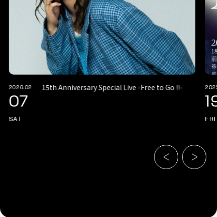
15th Anniversary Special Live -Free to Go !!-
2026.02
202
07
1
SAT
FRI