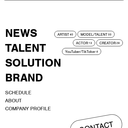
NEWS
ARTIST
MODEL/TALENT
40
33
ACTOR
CREATOR
TALENT
13
29
YouTuber/TikToker
4
SOLUTION
BRAND
SCHEDULE
ABOUT
COMPANY PROFILE
CONTACT