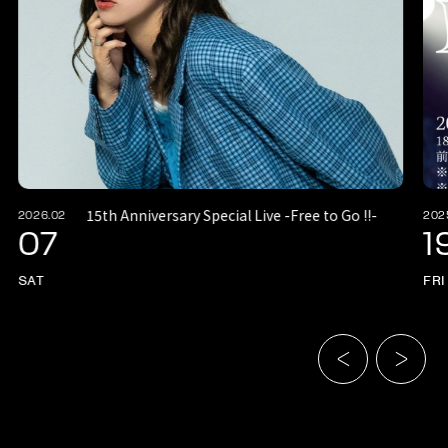
15th Anniversary Special Live -Free to Go !!-
2026.02
202
07
1
SAT
FRI