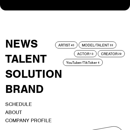
NEWS
ARTIST
MODEL/TALENT
40
33
ACTOR
CREATOR
TALENT
13
29
YouTuber/TikToker
4
SOLUTION
BRAND
SCHEDULE
ABOUT
COMPANY PROFILE