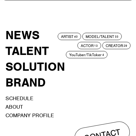
NEWS
ARTIST
MODEL/TALENT
40
33
ACTOR
CREATOR
TALENT
13
29
YouTuber/TikToker
4
SOLUTION
BRAND
SCHEDULE
ABOUT
COMPANY PROFILE
CONTACT