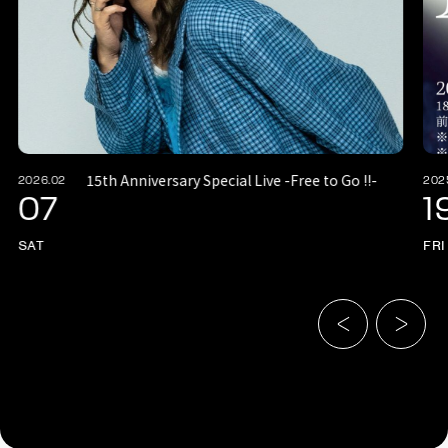
15th Anniversary Special Live -Free to Go !!-
2026.02
202
07
1
SAT
FRI