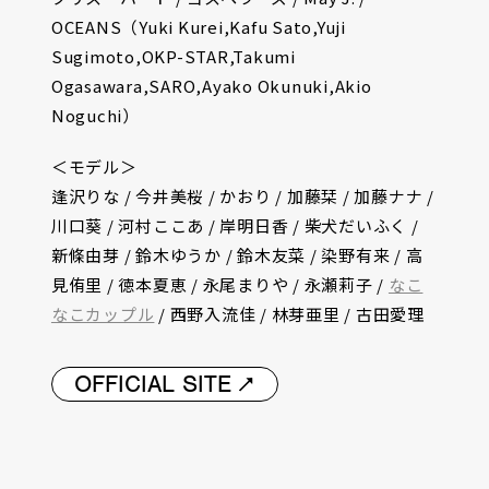
OCEANS（Yuki Kurei,Kafu Sato,Yuji
Sugimoto,OKP-STAR,Takumi
Ogasawara,SARO,Ayako Okunuki,Akio
Noguchi）
＜モデル＞
逢沢りな / 今井美桜 / かおり / 加藤栞 / 加藤ナナ /
川口葵 / 河村ここあ / 岸明日香 / 柴犬だいふく /
新條由芽 / 鈴木ゆうか / 鈴木友菜 / 染野有来 / 高
見侑里 / 徳本夏恵 / 永尾まりや / 永瀬莉子 /
なこ
なこカップル
/ 西野入流佳 / 林芽亜里 / 古田愛理
OFFICIAL SITE