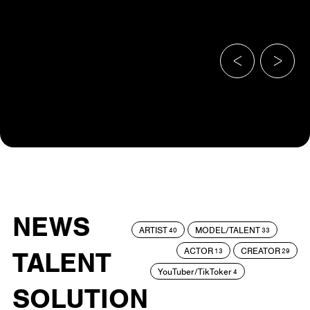
NEWS
ARTIST
MODEL/TALENT
40
33
ACTOR
CREATOR
TALENT
13
29
YouTuber/TikToker
4
SOLUTION