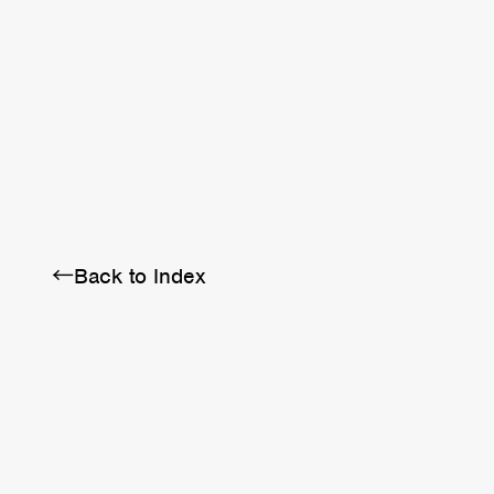
BRA
SCHEDULE
ABOUT
←Back to Index
Twitter
Instagram
Facebook
YouTube
Discord
Note
LINE