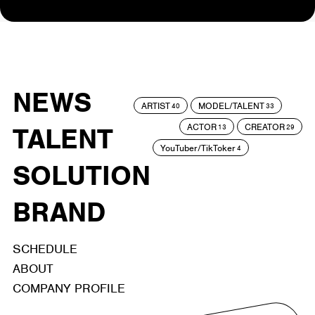
NEWS
ARTIST
MODEL/TALENT
40
33
ACTOR
CREATOR
TALENT
13
29
YouTuber/TikToker
4
SOLUTION
BRAND
SCHEDULE
ABOUT
COMPANY PROFILE