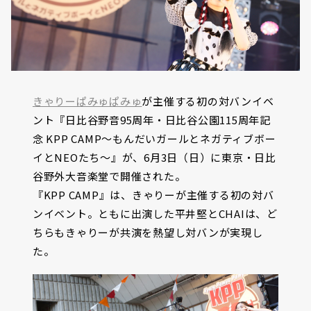
きゃりーぱみゅぱみゅ
が主催する初の対バンイベ
ント『日比谷野音95周年・日比谷公園115周年記
念 KPP CAMP～もんだいガールとネガティブボー
イとNEOたち～』が、6月3日（日）に東京・日比
谷野外大音楽堂で開催された。
『KPP CAMP』は、きゃりーが主催する初の対バ
ンイベント。ともに出演した平井堅とCHAIは、ど
ちらもきゃりーが共演を熱望し対バンが実現し
た。