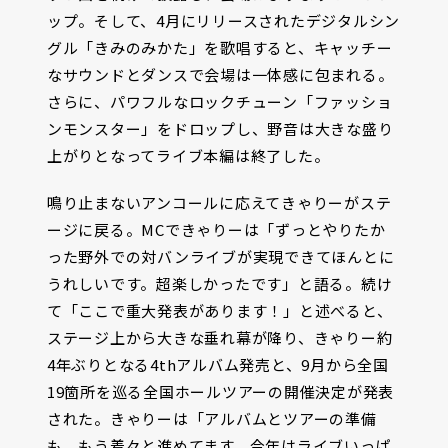
ップ。そして、4月にリリースされたデジタルシン
グル「きみのみかた」を歌唱すると、キャッチー
なサウンドとダンスで会場は一体感に包まれる。
さらに、パワフルなロックチューン「ファッショ
ンモンスター」をドロップし、野音は大きな盛り
上がりとなってライブ本編は終了した。
鳴り止まないアンコールに応えてきゃりーがステ
ージに戻る。MCできゃりーは「ずっとやりたか
った野外での対バンライブが実現できてほんとに
うれしいです。超楽しかったです」と語る。続け
て「ここで重大発表があります！」と述べると、
ステージ上から大きな垂れ幕が降り、きゃりー約
4年ぶりとなる4thアルバム発売と、9月から全国
19箇所を巡る全国ホールツアーの開催決定が発表
された。きゃりーは「アルバムとツアーの準備
も、もう着々と進めてます。今年はライブいっぱ