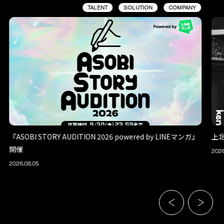
TALENT
SOLUTION
COMPANY
『ASOBI STORY AUDITION 2026 powered by LINEマンガ』
上
開催
2026
2026.08.05