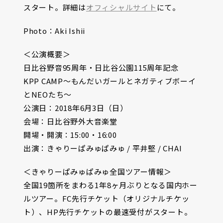
スタート。詳細は
オフィシャルサイト
にて。
Photo：Aki Ishii
＜公演概要＞
日比谷野音95周年・日比谷公園115周年記念
KPP CAMP～もんだいガールとネガティブボーイ
とNEOたち～
公演日：2018年6月3日（日）
会場：日比谷野外大音楽堂
開場・開演：15:00・16:00
出演：きゃりーぱみゅぱみゅ / 平井堅 / CHAI
＜きゃりーぱみゅぱみゅ全国ツアー情報＞
全国19箇所をまわる1年8ヶ月ぶりとなる国内ホー
ルツアー。FC先行チケット（オリジナルチケッ
ト）、HP先行チケットの最速受付がスタート。