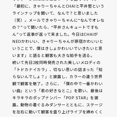
「最初に、きゃりーちゃんとCHAIと平井堅という
ラインナップを聞いて、なんで？と思いました
（笑）。メールできゃりーちゃんに“なんでオレな
の？”って聞いたら、“平井さんキュートですも
ん”って返事が返って来ました。今日はCHAIが
NEOかわいい、きゃりーちゃんが原宿かわいいと
いうことで、僕はきしょかわいいでいきたいと思
います」と語ると観客も大きな拍手を送る。
続いて先日2枚同時発売された美しいメロディの
「トドカナイカラ」、切ない思いの詰まった「知
らないんでしょ？」と披露し、カラーの違う世界
観で観客を魅了。さらに、「僕の中で一番かわい
い曲」という「君の好きなとこ」を歌い、最後は
キラキラのポップナンバー「POP STAR」を披
露。動物の着ぐるみダンサーとともに、ステージ
を左右に動いて観客を盛り上げライブを締めくく