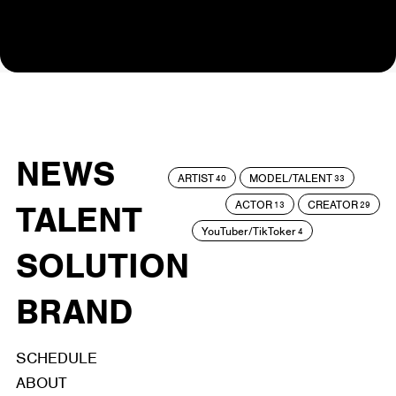
NEWS
ARTIST
MODEL/TALENT
40
33
ACTOR
CREATOR
TALENT
13
29
YouTuber/TikToker
4
SOLUTION
BRAND
SCHEDULE
ABOUT