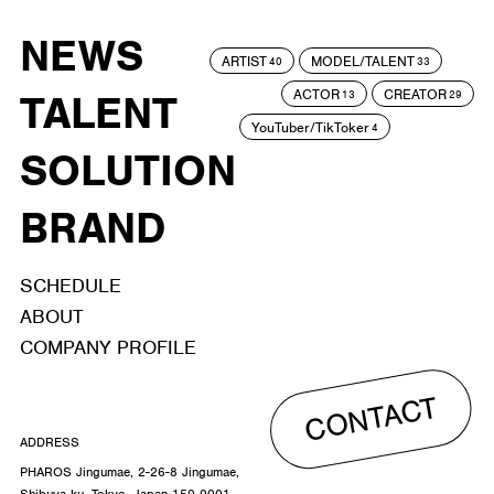
NEWS
ARTIST
MODEL/TALENT
40
33
ACTOR
CREATOR
TALENT
13
29
YouTuber/TikToker
4
SOLUTION
BRAND
SCHEDULE
ABOUT
COMPANY PROFILE
CONTACT
ADDRESS
PHAROS Jingumae, 2-26-8 Jingumae,