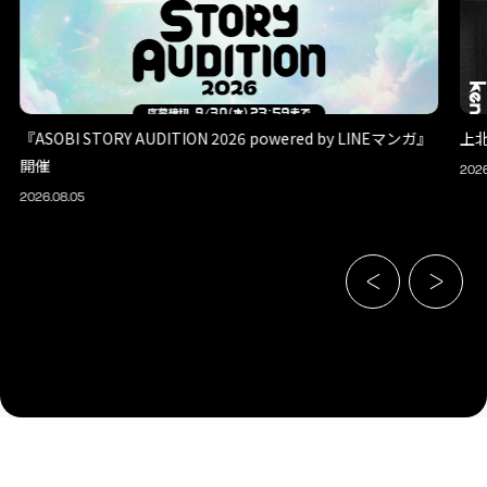
『ASOBI STORY AUDITION 2026 powered by LINEマンガ』
上
開催
2026
2026.08.05