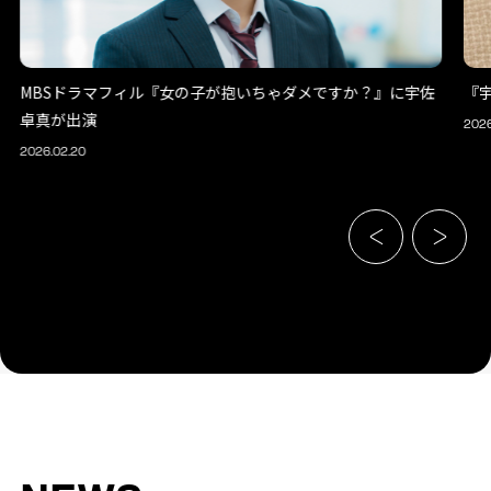
MBSドラマフィル『女の子が抱いちゃダメですか？』に宇佐
『宇
卓真が出演
2026
2026.02.20