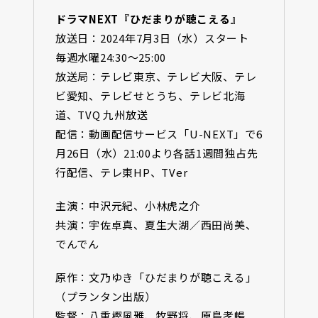
ドラマNEXT『ひだまりが聴こえる』
放送日：2024年7月3日（水）スタート
毎週水曜24:30〜25:00
放送局：テレビ東京、テレビ大阪、テレ
ビ愛知、テレビせとうち、テレビ北海
道、TVQ 九州放送
配信：動画配信サービス「U-NEXT」で6
月26日（水）21:00より各話1週間独占先
行配信、テレ東HP、TVer
主演：中沢元紀、小林虎之介
共演：宇佐卓真、夏生大湖／⻄田尚美、
でんでん
原作：文乃ゆき「ひだまりが聴こえる」
（プランタン出版）
監督：八重樫風雅、牧野将、原島孝暢