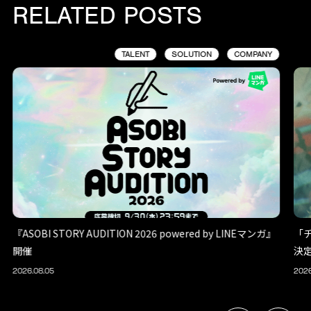
RELATED POSTS
TALENT
SOLUTION
COMPANY
『ASOBI STORY AUDITION 2026 powered by LINEマンガ』
「
開催
決
2026.08.05
2026