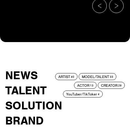
NEWS
ARTIST
MODEL/TALENT
40
33
ACTOR
CREATOR
TALENT
13
29
YouTuber/TikToker
4
SOLUTION
BRAND