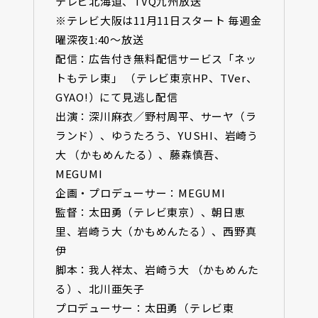
テレビ北海道、TVQ九州放送
※テレビ大阪は11月11日スタート 毎週金
曜深夜1:40〜放送
配信：広告付き無料配信サービス「ネッ
トもテレ東」 （テレビ東京HP、TVer、
GYAO!）にて見逃し配信
出演：深川麻衣／野村周平、サーヤ（ラ
ランド）、ゆうたろう、YUSHI、岩崎う
大 （かもめんたる）、藤森慎吾、
MEGUMI
企画・プロデューサー：MEGUMI
監督：太田勇（テレビ東京）、朝日恵
里、岩崎う大（かもめんたる）、西野真
伊
脚本：我人祥太、岩崎う大 （かもめんた
る）、北川亜矢子
プロデューサー：太田勇（テレビ東