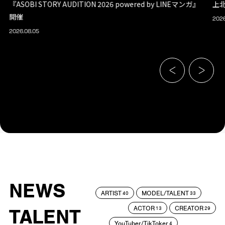
『ASOBI STORY AUDITION 2026 powered by LINEマンガ』
上
開催
2026
2026.08.05
NEWS
ARTIST
MODEL/TALENT
40
33
ACTOR
CREATOR
TALENT
13
29
YouTuber/TikToker
4