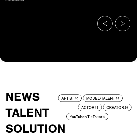
NEWS
ARTIST
MODEL/TALENT
40
33
ACTOR
CREATOR
TALENT
13
29
YouTuber/TikToker
4
SOLUTION