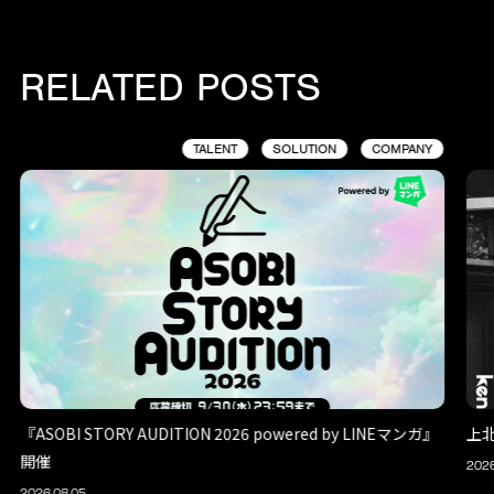
RELATED POSTS
TALENT
SOLUTION
COMPANY
『ASOBI STORY AUDITION 2026 powered by LINEマンガ』
上
開催
2026
2026.08.05