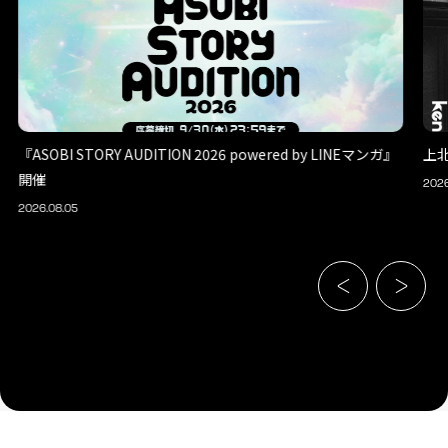
『ASOBI STORY AUDITION 2026 powered by LINEマンガ』
上
開催
2026
2026.08.05